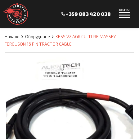
МЕНЮ
+359 883 420 038
Начало
Оборудване
KESS V2 AGRICULTURE MASSEY
FERGUSON 16 PIN TRACTOR CABLE