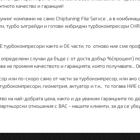
тното качество и гаранция!
унинг компании не само Chiptuning File Servce , а в комбин
ти, турбо ъпгрейди и готови хибридни турбокомпресори CHRA.
турбокомпресори както и ОЕ части, то отново ние сме профе
пределени случаи да бъде с от доста добър %(процент) по-
а не променя качеството и гаранцията, която получавате... О
р или по-скоро само от части за турбокомпресор, или ако 
урбокомпресори, геометрия, актуатор и т.н., то тогава НИЕ 
о на най-добрата цена, както и да уважим гаранциите по д
артньорски отношения с ВАС - нашите клиенти, за да се убед