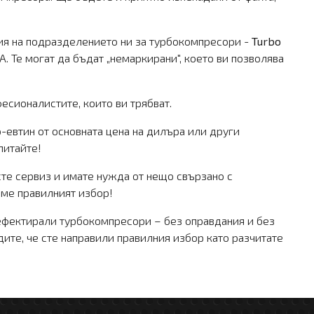
ация на подразделението ни за турбокомпресори -
Turbo
 Те могат да бъдат „немаркирани", което ви позволява
сионалистите, които ви трябват.
евтин от основната цена на дилъра или други
питайте!
сте сервиз и имате нужда от нещо свързано с
сме правилният избор!
ефектирали турбокомпресори – без оправдания и без
ите, че сте направили правилния избор като разчитате