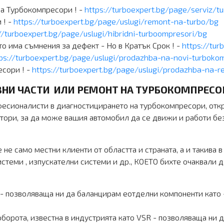
а Турбокомпресори ! -
https://turboexpert.bg/page/serviz/tu
! -
https://turboexpert.bg/page/uslugi/remont-na-turbo/bg
//turboexpert.bg/page/uslugi/hibridni-turboompresori/bg
о има съмнения за дефект - Но в Кратък Срок ! -
https://tur
ps://turboexpert.bg/page/uslugi/prodazhba-na-novi-turboko
сори ! -
https://turboexpert.bg/page/uslugi/prodazhba-na-re
ВНИ ЧАСТИ ИЛИ РЕМОНТ НА ТУРБОКОМПРЕСО
есионалисти в диагностицирането на турбокомпресори, откри
атори, за да може вашия автомобил да се движи и работи б
 само местни клиенти от областта и страната, а и такива 
системи , изпускателни системи и др., КОЕТО бихте очаквали
- позволяваща ни да баланцирам еотделни компоненти като 
борота, известна в индустрията като VSR - позволяваща ни 