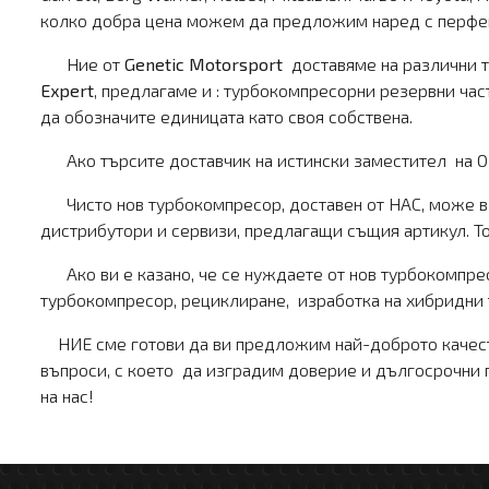
колко добра цена можем да предложим наред с перфек
Ние от
Genetic Motorsport
доставяме на различни т
Expert
, предлагаме и : турбокомпресорни резервни час
да обозначите единицата като своя собствена.
Ако търсите доставчик на истински заместител на OE 
Чисто нов турбокомпресор, доставен от НАС, може в о
дистрибутори и сервизи, предлагащи същия артикул. Тов
Ако ви е казано, че се нуждаете от нов турбокомпресо
турбокомпресор, рециклиране, изработка на хибридни т
НИЕ сме готови да ви предложим най-доброто качеств
въпроси, с което да изградим доверие и дългосрочни п
на нас!