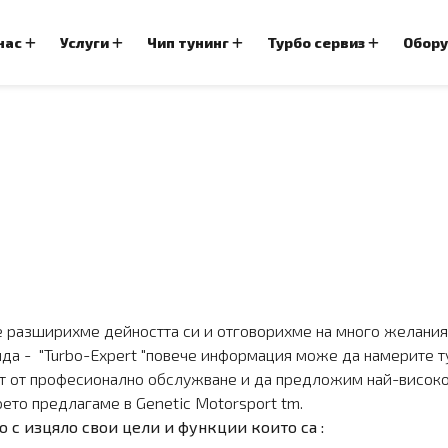
 нас
Услуги
Чип тунинг
Турбо сервиз
Обор
че разширихме дейността си и отговорихме на много желани
да - "Turbo-Expert "повече информация може да намерите т
 от професионално обслужване и да предложим най-високот
оето предлагаме в Genetic Motorsport tm.
но с изцяло свои цели и функции които са :