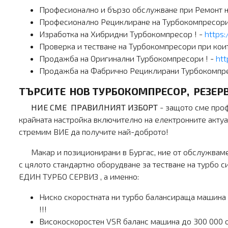
Професионално и бързо обслужване при Ремонт н
Професионално Рециклиране на Турбокомпресори 
Изработка на Хибридни Турбокомпресор ! -
https:
Проверка и тестване на Турбокомпресори при коит
Продажба на Оригинални Турбокомпресори ! -
htt
Продажба на Фабрично Рециклирани Турбокомпре
ТЪРСИТЕ НОВ ТУРБОКОМПРЕСОР, РЕЗЕР
НИЕ СМЕ ПРАВИЛНИЯТ ИЗБОРТ
- защото сме проф
крайната настройка включително на електронните акту
стремим ВИЕ да получите най-доброто!
Макар и позиционирани в Бургас, ние от обслужваме не
с цялото стандартно оборудване за тестване на турбо 
ЕДИН ТУРБО СЕРВИЗ , а именно:
Ниско скоростната ни турбо балансираща машина 
!!!
Високоскоростен VSR баланс машина до 300 000 о