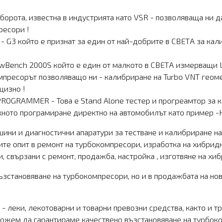
борота, известна в индустрията като VSR - позволяваща ни 
ресори !
 G3 който е признат за един от най-добрите в СВЕТА за кал
Bench 2000S който е един от малкото в СВЕТА измерващи L/
мпресорът позволяващо ни - калибриране на Turbo VNT геом
цизно !
RAMMER - Това е Stand Alone тестер и прогреамтор за кат
яхното програмиране директно на автомобилът като пример -He
ини и диагностични апаратури за тестване и калибриране н
ните опит в ремонт на турбокомпресори, изработка на хибри
, свързани с ремонт, продажба, настройка , изготвяне на х
становяване на турбокомпресори, но и в продажбата на но
еки, лекотоварни и товарни превозни средства, както и тра
ta, можем да гарантираме качествено възстановяване на турбо