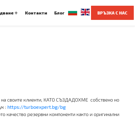
удване
Контакти
Блог
ВРЪЗКА С НАС
я на своите клиенти, КАТО СЪЗДАДОХМЕ собствено но
ук :
https://turboexpert.bg/bg
о качество резервни компоненти както и оригинални