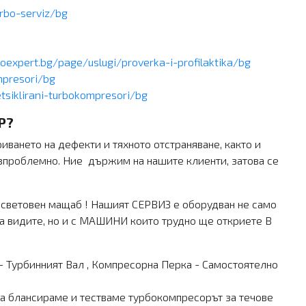
rbo-serviz/bg
boexpert.bg/page/uslugi/proverka-i-profilaktika/bg
mpresori/bg
tsiklirani-turbokompresori/bg
Р?
ването на дефекти и тяхното отстраняване, както и
езпроблемно. Ние държим на нашите клиенти, затова се
в световен мащаб ! Нашият СЕРВИЗ е оборудван не само
 да видите, но и с МАШИНИ които трудно ще откриете В
- Турбинният Вал , Компресорна Перка - Самостоятелно
да блансираме и тестваме турбокомпресорът за течове