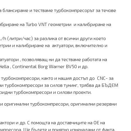
да блансираме и тестваме турбокомпресорът за течове
ибриране на Turbo VNT геометрии и калибриране на
h (литри/час) за разлика от всички други което
етрии и калибриране на актуатори, включително и
уатори , позволяващ ни да тестваме работата на
lla , Continental Borg Warner BV50 и др.
а турбокомпресори, както и нашия достъп до CNC- за
дни турбокомпресори за силов тунинг, трябва да БЪДЕМ
ибридни турбокомпресори и силови проекти.
ви оригинални турбокомпресори, оригинални резервни
ктори и др. С помощта на доставчиците на OE на
компресора. Ще бъдете и приятно изненадани от факта,