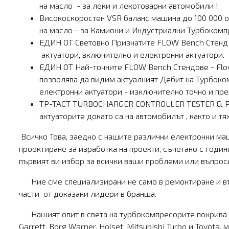
на масло - за леки и лекотоварни автомобили !
Високоскоростен VSR баланс машина до 100 000 о
на масло - за Камиони и Индустриални Турбокомп
ЕДИН ОТ Световно Признатите FLOW Bench Стенд -
актуатори, включително и електронни актуатори.
ЕДИН ОТ Най-точните FLOW Bench Стендове - Flow
позволява да видим актуалният Дебит на Турбоко
електронни актуатори - изключително точно и пре
TP-TACT TURBOCHARGER CONTROLLER TESTER & PROG
актуаторите докато са на автомобилът , както и т
Всичко Това, заедно с нашите различни електронни маш
проектиране за изработка на проекти, съчетано с годи
първият ви избор за всички ваши проблеми или въпроси
Ние сме специализирани не само в ремонтиране и въз
части от доказани лидери в бранша.
Нашият опит в света на турбокомпресорите покрива - л
Garrett, Borg Warner, Holset, Mitsubishi Turbo и Toyo