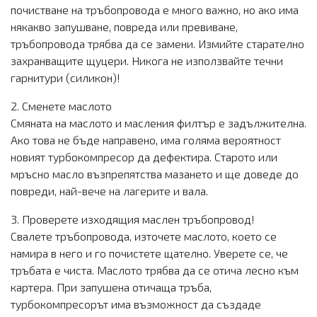
почистване на тръбопровода е много важно, но ако има
някакво запушване, повреда или превиване,
тръбопровода трябва да се замени. Измийте старателно
захранващите щуцери. Никога не използвайте течни
гарнитури (силикон)!
2. Сменете маслото
Смяната на маслото и масления филтър е задължителна.
Ако това не бъде направено, има голяма вероятност
новият турбокомпресор да дефектира. Старото или
мръсно масло възпрепятства мазането и ще доведе до
повреди, най-вече на лагерите и вала.
3. Проверете изходящия маслен тръбопровод!
Свалете тръбопровода, източете маслото, което се
намира в него и го почистете щателно. Уверете се, че
тръбата е чиста. Маслото трябва да се отича лесно към
картера. При запушена отичаща тръба,
турбокомпресорът има възможност да създаде