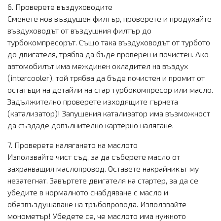
6. Проверете въздуховодите
Сменете нов въздушен филтър, проверете и продухайте
въздуховодът от въздушния филтър до
турбокомпресорът. Също така въздуховодът от турбото
до двигателя, трябва да бъде проверен и почистен. Ако
автомобилът има междинен охладител на въздух
(intercooler), той трябва да бъде почистен и промит от
остатъци на детайли на стар турбокомпресор или масло.
Задължително проверете изходящите гърнета
(катализатор)! Запушения катализатор има възможност
да създаде допълнително картерно налягане.
7. Проверете налягането на маслото
Използвайте чист съд, за да съберете масло от
захранващия маслопровод. Оставете накрайникът му
незатегнат. Завъртете двигателя на стартер, за да се
убедите в нормалното снабдяване с масло и
обезвъздушаване на тръбопровода. Използвайте
монометър! Убедете се, че маслото има нужното