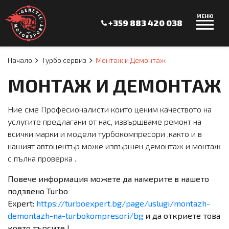
МЕНЮ
+359 883 420 038
Начало
Турбо сервиз
Монтаж и Демонтаж
МОНТАЖ И ДЕМОНТАЖ
Ние сме Професионалисти които ценим качеството на
услугите предлагани от нас, извършваме ремонт на
всички марки и модели турбокомпресори ,както и в
нашият автоцентър може извършен демонтаж и монтаж
с пълна проверка .
Повече информация можете да намерите в нашето
подзвено Turbo
Expert:
https://turboexpert.bg/page/uslugi/montazh-
demontazh-na-turbokompresori/bg
и да откриете това
което търсите !