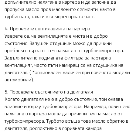
допълнително налягане в картера и да започне да
пропуска масло през маслените сегменти, както в
турбинната, така и в компресорната част.
4. Проверете вентилацията на картера
Уверете се, че вентилацията е чиста и в добро
състояние. Запушен отдушник може да причини
проблем свързан с теч на масло от турбокомпресора.
Задължително подменете филтъра за картерна
вентилация*, често пъти намиращ се на отдушника на
двигателя. ( *опционален, наличен при повечето модели
автомобили).
5. Проверете състоянието на двигателя
Когато двигателя не е в добро състояние, той оказва
влияние и върху турбокомпресора. Например, повишено
налягане в картера може да причини теч на масло от
турбокомпресора. Турбото връща това масло обратно в
двигателя, респективно в горивната камера.