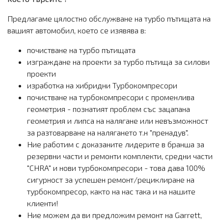
Предлагаме цялостно обслужване на турбо пътищата на
вашият автомобил, което се изявява в:
почистване на турбо пътищата
изграждане на проекти за турбо пътища за силови
проекти
изработка на хибридни Турбокомпресори
почистване на турбокомпресори с променлива
геометрия - познатият проблем със зацапана
геометрия и липса на налягане или невъзможност
за разтоварване на налягането т.н "пренадув".
Ние работим с доказаните лидерите в бранша за
резервни части и ремонти комплекти, средни части
"CHRA" и нови турбокомпресори - това дава 100%
сигурност за успешен ремонт/рециклиране на
турбокомпресор, както на нас така и на нашите
клиенти!
Ние можем да ви предложим ремонт на Garrett,