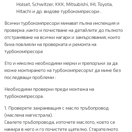
Holset, Schwitzer, KKK, Mitsubishi, IHI, Toyota,
Hitachi и др. видове турбокомпресори .
Всички турбокомпресори минават пълна инспекция и
проверка ,както и почистване на детайлите до пълното
отстраняване на всички нагари и замърсявания, които
биха повлияли на проверката и ремонта на
турбокомпресора
Ето и няколко необходими мерки и препоръки за да
може монтирането на турбокомпресорът да мине без
последващи проблеми :
Необходими проверки преди монтажа на
турбокомпресора.
1. Проверете захранващия с масло тръбопровод
(маслена магистрала).
Свалете тръбопровода, източете маслото, което се
намира в него и го почистете щателно. Старателното