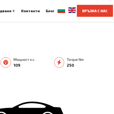
удване
Контакти
Блог
ВРЪЗКА С НАС
Мощност к.с.
Torque Nm
109
250