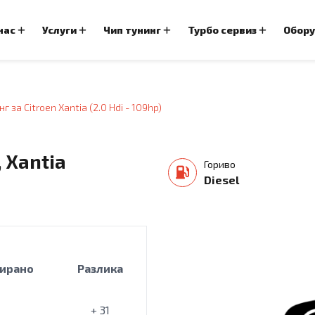
 нас
Услуги
Чип тунинг
Турбо сервиз
Обор
г за Citroen Xantia (2.0 Hdi - 109hp)
 Xantia
Гориво
Diesel
ирано
Разлика
+ 31