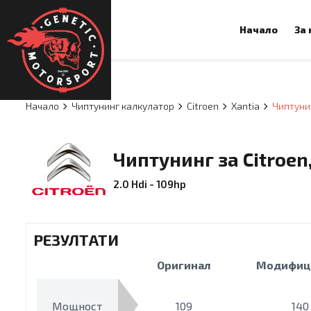
Начало
За
Начало
Чиптунинг калкулатор
Citroen
Xantia
Чиптунин
Чиптунинг за Citroen,
2.0 Hdi - 109hp
РЕЗУЛТАТИ
Оригинал
Модифиц
Мощност
109
140